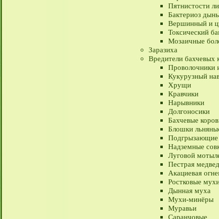
Пятнистости ли
Бактериоз дынь
Вершинный и цв
Токсический ба
Мозаичные боле
Заразиха
Вредители бахчевых 
Проволочники 
Кукурузный на
Хрущи
Кравчики
Нарывники
Долгоносики
Бахчевые коров
Блошки льняны
Подгрызающие 
Надземные сов
Луговой мотыл
Пестрая медве
Акациевая огне
Ростковые мух
Дынная муха
Мухи-минёры
Муравьи
Саранчовые