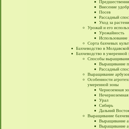
Предшественни
Внесение удоб
Посев
Рассадный спо
Уход за растен
Урожай и его исполь
Урожайность
Использование
Сорта бахчевых куль
Бахчеводство в Молдавско
Бахчеводство в умеренной
Способы выращивания
Выращивание п
Рассадный спос
Выращивание арбузов
Особенности агротех
умеренной зоны
Черноземная з
Нечерноземная
Урал
Сибирь
Дальний Восто
Выращивание бахчевы
Выращивание ар
Выращивание ар