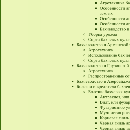
Агротехника ба
Особенности аг
землях
Особенности аг
Особенности аг
Бахчеводство в
Уборка урожая
Сорта бахчевых куль
Бахчеводство в Армянской
Агротехника
Использование бахче
Сорта бахчевых куль
Бахчеводство в Грузинской
Агротехника
Распространенные со
Бахчеводство в Азербайдж
Болезни и вредители бахче
Болезни бахчевых ку
Антракноз, или
Вилт, или фуза
Фузариозное у
Мучнистая роса
Корневая гниль
Черная гниль а
Черная гниль т