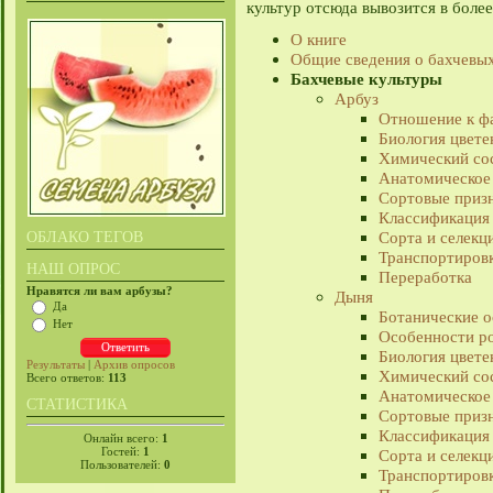
культур отсюда вывозится в боле
О книге
Общие сведения о бахчевых
Бахчевые культуры
Арбуз
Отношение к фа
Биология цвете
Химический со
Анатомическое
Сортовые призн
Классификация
Сорта и селекц
ОБЛАКО ТЕГОВ
Транспортировк
НАШ ОПРОС
Переработка
Нравятся ли вам арбузы?
Дыня
Да
Ботанические о
Нет
Особенности ро
Биология цвете
Результаты
|
Архив опросов
Химический со
Всего ответов:
113
Анатомическое
СТАТИСТИКА
Сортовые призн
Классификация
Онлайн всего:
1
Гостей:
1
Сорта и селекц
Пользователей:
0
Транспортировк