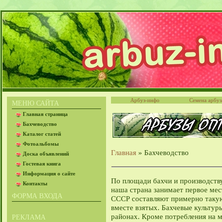
Арбуз-инфо
Семена арбуз
МЕНЮ САЙТА
Главная страница
Бахчеводство
Каталог статей
Фотоальбомы
Главная
» Бахчеводство
Доска объявлений
Гостевая книга
Информация о сайте
По площади бахчи и производств
Контакты
наша страна занимает первое мес
ФОРМА ВХОДА
СССР составляют примерно такую 
вместе взятых. Бахчевые культу
районах. Кроме потребления на 
РЕКЛАМА