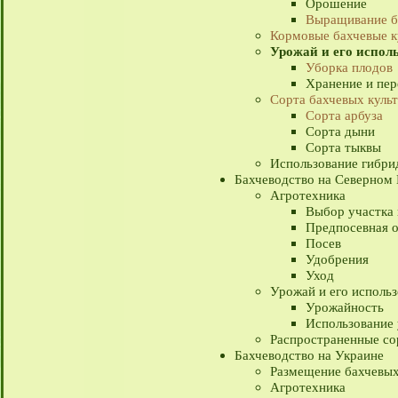
Орошение
Выращивание б
Кормовые бахчевые к
Урожай и его испол
Уборка плодов
Хранение и пер
Сорта бахчевых куль
Сорта арбуза
Сорта дыни
Сорта тыквы
Использование гибри
Бахчеводство на Северном 
Агротехника
Выбор участка
Предпосевная 
Посев
Удобрения
Уход
Урожай и его исполь
Урожайность
Использование
Распространенные со
Бахчеводство на Украине
Размещение бахчевых
Агротехника