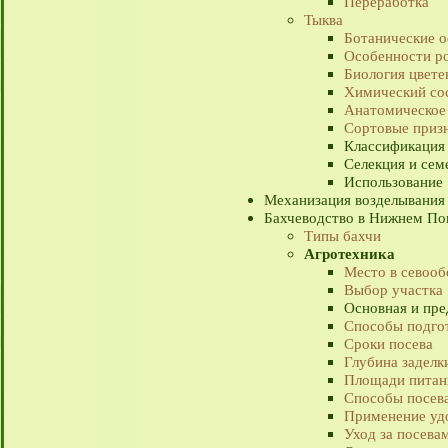
Переработка
Тыква
Ботанические о
Особенности ро
Биология цвете
Химический со
Анатомическое
Сортовые приз
Классификация
Селекция и сем
Использование
Механизация возделывания 
Бахчеводство в Нижнем По
Типы бахчи
Агротехника
Место в севооб
Выбор участка
Основная и пре
Способы подгот
Сроки посева
Глубина заделк
Площади питан
Способы посев
Применение уд
Уход за посева