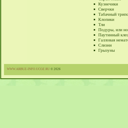
Кузнечики
Сверчки
Табачный трип
Клопики
Тли
Подуры, или но
Паутинный кле
Галловая немат
Слизни
Грызуны
WWW.ARBUZ-INFO.UCOZ.RU
© 2026