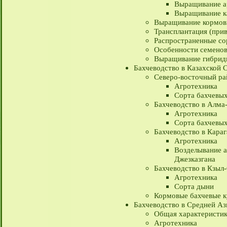
Выращивание ар
Выращивание ка
Выращивание кормов
Трансплантация (прив
Распространенные со
Особенности семенов
Выращивание гибрид
Бахчеводство в Казахской 
Северо-восточный ра
Агротехника
Сорта бахчевых
Бахчеводство в Алма
Агротехника
Сорта бахчевых
Бахчеводство в Кара
Агротехника
Возделывание а
Джезказгана
Бахчеводство в Кзыл
Агротехника
Сорта дыни
Кормовые бахчевые к
Бахчеводство в Средней Аз
Общая характеристик
Агротехника