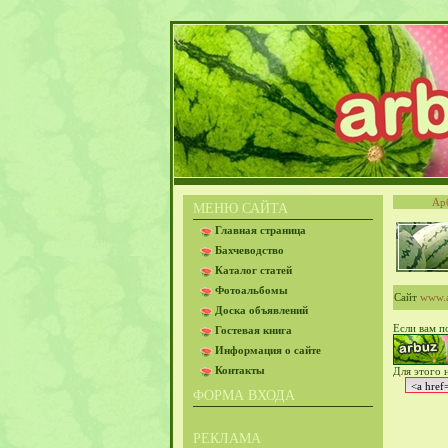
Ар
МЕНЮ САЙТА
Главная страница
Бахчеводство
Каталог статей
Фотоальбомы
www.a
Сайт
Доска объявлений
Если вам п
Гостевая книга
Информация о сайте
Контакты
Для этого 
ФОРМА ВХОДА
РЕКЛАМА