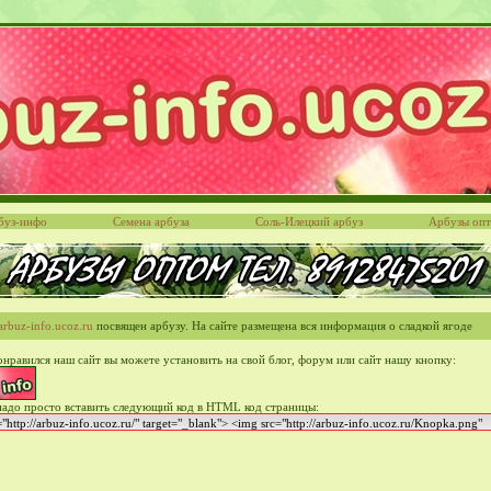
буз-инфо
Семена арбуза
Соль-Илецкий арбуз
Арбузы оп
rbuz-info.ucoz.ru
посвящен арбузу. На сайте размещена вся информация о сладкой ягоде
онравился наш сайт вы можете установить на свой блог, форум или сайт нашу кнопку:
надо просто вставить следующий код в HTML код страницы: