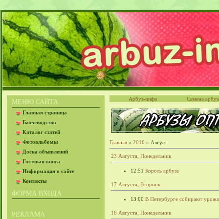
Арбуз-инфо
Семена арбуз
МЕНЮ САЙТА
Главная страница
Бахчеводство
Каталог статей
Фотоальбомы
Главная
»
2010
»
Август
Доска объявлений
23 Августа, Понедельник
Гостевая книга
12:51
Король арбуза
Информация о сайте
Контакты
17 Августа, Вторник
ФОРМА ВХОДА
13:00
В Петербурге собирают урожа
16 Августа, Понедельник
РЕКЛАМА