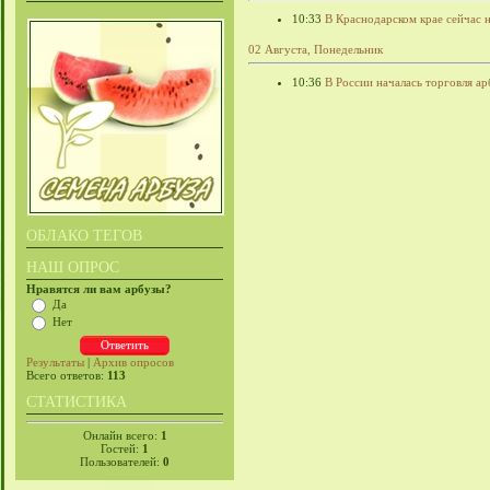
10:33
В Краснодарском крае сейчас
02 Августа, Понедельник
10:36
В России началась торговля а
ОБЛАКО ТЕГОВ
НАШ ОПРОС
Нравятся ли вам арбузы?
Да
Нет
Результаты
|
Архив опросов
Всего ответов:
113
СТАТИСТИКА
Онлайн всего:
1
Гостей:
1
Пользователей:
0