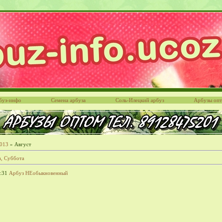
буз-инфо
Семена арбуза
Соль-Илецкий арбуз
Арбузы оп
013
»
Август
а, Суббота
:31
Арбуз НЕобыкновенный