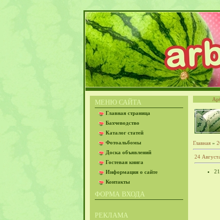
Ар
МЕНЮ САЙТА
Главная страница
Бахчеводство
Каталог статей
Фотоальбомы
Главная
»
2
Доска объявлений
24 Август
Гостевая книга
21
Информация о сайте
Контакты
ФОРМА ВХОДА
РЕКЛАМА