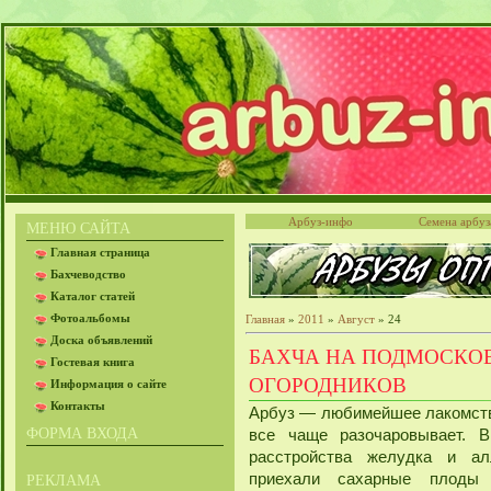
Арбуз-инфо
Семена арбуз
МЕНЮ САЙТА
Главная страница
Бахчеводство
Каталог статей
Фотоальбомы
Главная
»
2011
»
Август
»
24
Доска объявлений
БАХЧА НА ПОДМОСКОВ
Гостевая книга
ОГОРОДНИКОВ
Информация о сайте
Контакты
Арбуз — любимейшее лакомств
ФОРМА ВХОДА
все чаще разочаровывает. 
расстройства желудка и алл
приехали сахарные плоды
РЕКЛАМА