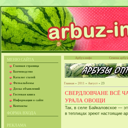
Арбуз-инфо
Семена арбуз
МЕНЮ САЙТА
Главная страница
Бахчеводство
Каталог статей
Фотоальбомы
Главная
»
2011
»
Август
»
23
Доска объявлений
СВЕРДЛОВЧАНЕ ВСЁ 
Гостевая книга
УРАЛА ОВОЩИ
Информация о сайте
Контакты
Так, в селе Байкаловское — э
ФОРМА ВХОДА
в теплицах зреют настоящие а
РЕКЛАМА