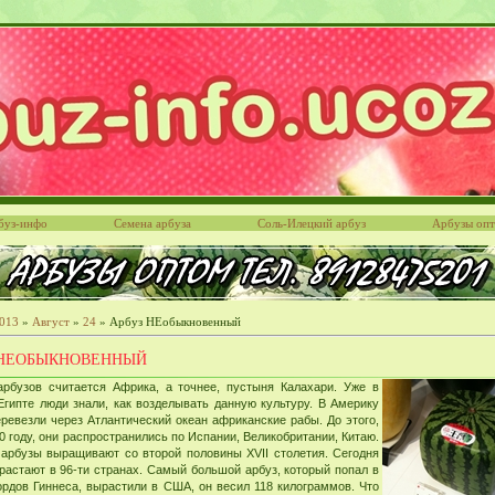
буз-инфо
Семена арбуза
Соль-Илецкий арбуз
Арбузы оп
013
»
Август
»
24
» Арбуз НЕобыкновенный
 НЕОБЫКНОВЕННЫЙ
арбузов считается Африка, а точнее, пустыня Калахари. Уже в
гипте люди знали, как возделывать данную культуру. В Америку
ревезли через Атлантический океан африканские рабы. До этого,
0 году, они распространились по Испании, Великобритании, Китаю.
 арбузы выращивают со второй половины XVII столетия. Сегодня
растают в 96-ти странах. Самый большой арбуз, который попал в
ордов Гиннеса, вырастили в США, он весил 118 килограммов. Что