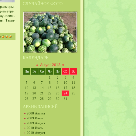
СЛУЧАЙНОЕ ФОТО
 размеры,
диаметре.
аучились
мы. Такие
КАЛЕНДАРЬ
«
Август 2013
»
Пн
Вт
Ср
Чт
Пт
Сб
Вс
1
2
3
4
5
6
7
8
9
10
11
12
13
14
15
16
17
18
19
20
21
22
23
24
25
26
27
28
29
30
31
АРХИВ ЗАПИСЕЙ
2008 Август
2009 Июль
2009 Август
2010 Июль
2010 Август