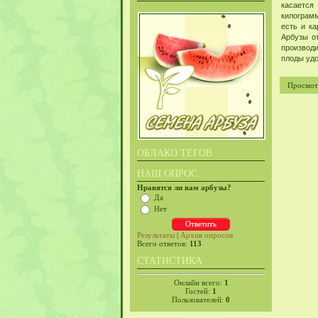
касается
килограмм
есть и к
Арбузы о
производи
плоды удо
Просмот
ОБЛАКО ТЕГОВ
НАШ ОПРОС
Нравятся ли вам арбузы?
Да
Нет
Результаты
|
Архив опросов
Всего ответов:
113
СТАТИСТИКА
Онлайн всего:
1
Гостей:
1
Пользователей:
0