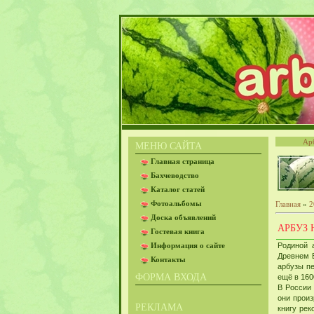
Ар
МЕНЮ САЙТА
Главная страница
Бахчеводство
Каталог статей
Фотоальбомы
Главная
»
2
Доска объявлений
АРБУЗ
Гостевая книга
Информация о сайте
Родиной 
Древнем Е
Контакты
арбузы пе
ФОРМА ВХОДА
ещё в 160
В России
они произ
РЕКЛАМА
книгу рек