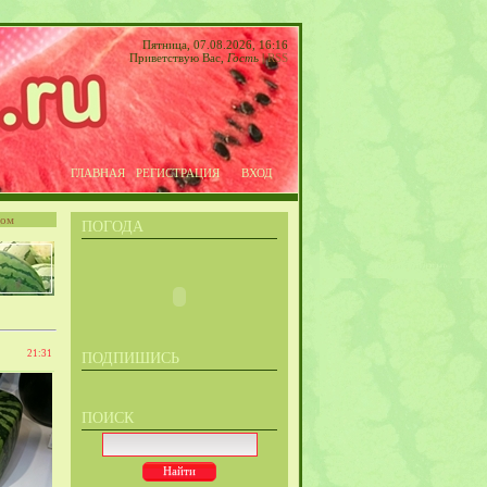
Пятница, 07.08.2026, 16:16
Приветствую Вас
,
Гость
|
RSS
ГЛАВНАЯ
РЕГИСТРАЦИЯ
ВХОД
том
ПОГОДА
21:31
ПОДПИШИСЬ
ПОИСК