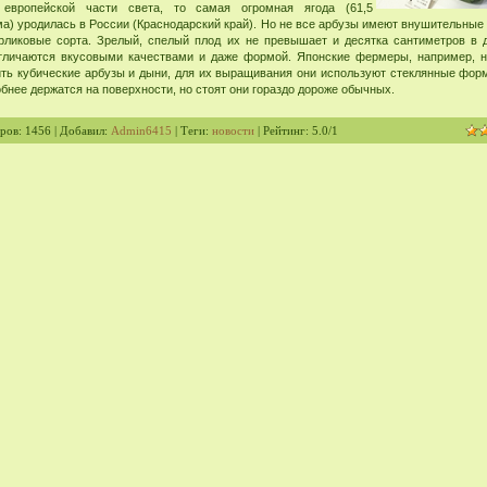
 европейской части света, то самая огромная ягода (61,5
а) уродилась в России (Краснодарский край). Но не все арбузы имеют внушительные
арликовые сорта. Зрелый, спелый плод их не превышает и десятка сантиметров в 
тличаются вкусовыми качествами и даже формой. Японские фермеры, например, н
ть кубические арбузы и дыни, для их выращивания они используют стеклянные фор
бнее держатся на поверхности, но стоят они гораздо дороже обычных.
ров
: 1456 |
Добавил
:
Admin6415
|
Теги
:
новости
|
Рейтинг
:
5.0
/
1