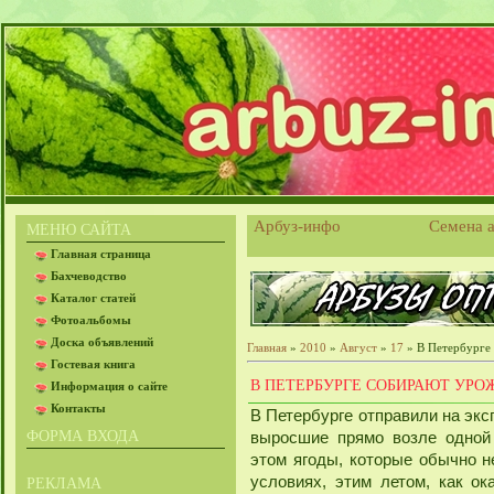
Арбуз-инфо
Семена а
МЕНЮ САЙТА
Главная страница
Бахчеводство
Каталог статей
Фотоальбомы
Доска объявлений
Главная
»
2010
»
Август
»
17
» В Петербурге
Гостевая книга
В ПЕТЕРБУРГЕ СОБИРАЮТ УРО
Информация о сайте
Контакты
В Петербурге отправили на экс
ФОРМА ВХОДА
выросшие прямо возле одной
этом ягоды, которые обычно 
условиях, этим летом, как ок
РЕКЛАМА