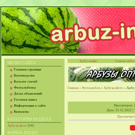
Арбуз-инфо
Семена арбуз
МЕНЮ САЙТА
Главная страница
Бахчеводство
Каталог статей
Фотоальбомы
Главная
»
Фотоальбом
»
Арбузы фото
» Арбуз
Доска объявлений
Гостевая книга
Просмотров
: 
Информация о сайте
Дата
: 25.12.2012 |
Контакты
Просмотрет
КАТЕГОРИИ РАЗДЕЛА
Арбузы фото
[24]
ФОРМА ВХОДА