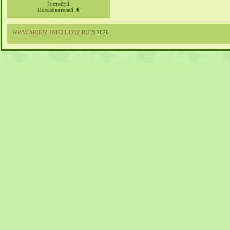
Гостей:
1
Пользователей:
0
WWW.ARBUZ-INFO.UCOZ.RU
© 2026