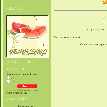
РЕКЛАМА
« Предыдущая
|
Всего комментариев
:
0
Добавлять комментарии м
ОБЛАКО ТЕГОВ
НАШ ОПРОС
Нравятся ли вам арбузы?
Да
Нет
Результаты
|
Архив опросов
Всего ответов:
113
СТАТИСТИКА
Онлайн всего:
1