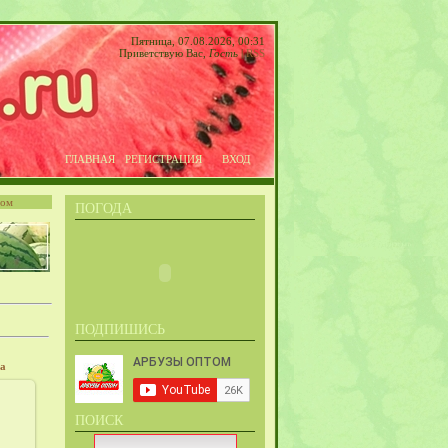
Пятница, 07.08.2026, 00:31
Приветствую Вас
,
Гость
|
RSS
ГЛАВНАЯ
РЕГИСТРАЦИЯ
ВХОД
том
ПОГОДА
ПОДПИШИСЬ
за
12
ПОИСК
415