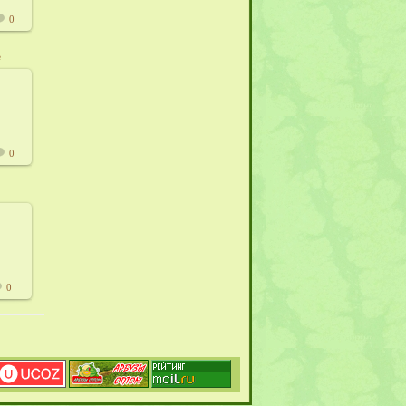
0
е
12
415
0
12
415
0