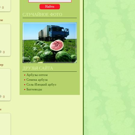
0
СЛУЧАЙНОЕ ФОТО
ле
12
415
0
ер
ДРУЗЬЯ САЙТА
Арбузы оптом
12
Семена арбуза
Соль-Илецкий арбуз
415
Бахчеводы
0
н
12
415