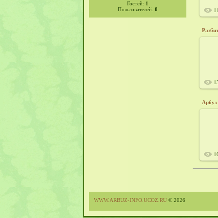
Гостей:
1
Пользователей:
0
1
Разби
2
1
Арбуз 
2
1
WWW.ARBUZ-INFO.UCOZ.RU
© 2026