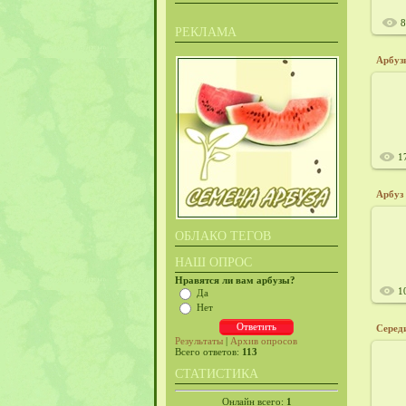
РЕКЛАМА
Арбуз
2
1
2
ОБЛАКО ТЕГОВ
НАШ ОПРОС
Нравятся ли вам арбузы?
1
Да
Нет
Серед
Результаты
|
Архив опросов
Всего ответов:
113
2
СТАТИСТИКА
Онлайн всего:
1