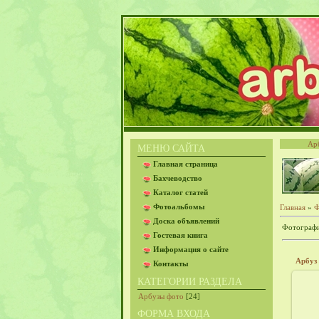
Ар
МЕНЮ САЙТА
Главная страница
Бахчеводство
Каталог статей
Фотоальбомы
Главная
»
Ф
Доска объявлений
Фотографи
Гостевая книга
Информация о сайте
Арбуз
Контакты
КАТЕГОРИИ РАЗДЕЛА
2
Арбузы фото
[24]
ФОРМА ВХОДА