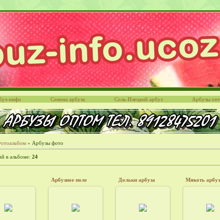
буз-инфо
Семена арбуза
Соль-Илецкий арбуз
Арбузы оп
отоальбом
» Арбузы фото
й в альбоме
:
24
Арбузное поле
Дольки арбуза
Мякоть арбу
5.12.2012
25.12.2012
25.12.2012
25.12.20
Admin6415
Admin6415
Admin6415
Admin6