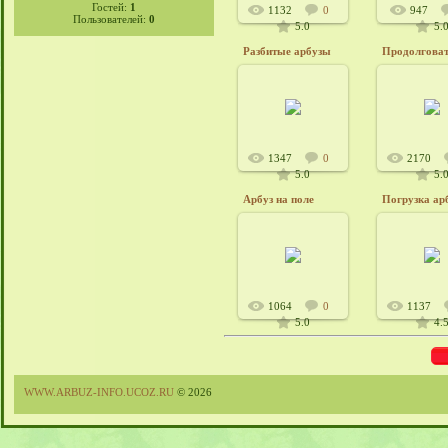
Гостей:
1
1132
0
947
Пользователей:
0
5.0
5.
Разбитые арбузы
24.12.2012
24.12.2
Admin6415
Admin
1347
0
2170
5.0
5.
Арбуз на поле
Погрузка ар
24.12.2012
24.12.2
Admin6415
Admin
1064
0
1137
5.0
4.
WWW.ARBUZ-INFO.UCOZ.RU
© 2026