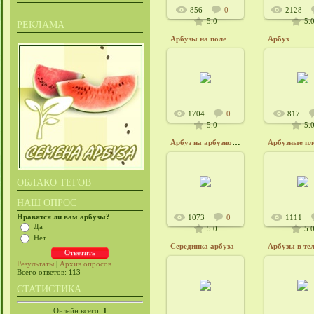
856
0
2128
5.0
5.
РЕКЛАМА
Арбузы на поле
Арбуз
24.12.2012
24.12.2
Admin6415
Admin
1704
0
817
5.0
5.
Арбуз на арбузном поле
Арбузные пл
24.12.2012
24.12.2
ОБЛАКО ТЕГОВ
Admin6415
Admin
НАШ ОПРОС
Нравятся ли вам арбузы?
1073
0
1111
Да
5.0
5.
Нет
Серединка арбуза
Арбузы в тел
Результаты
|
Архив опросов
Всего ответов:
113
24.12.2012
24.12.2
СТАТИСТИКА
Admin6415
Admin
Онлайн всего:
1