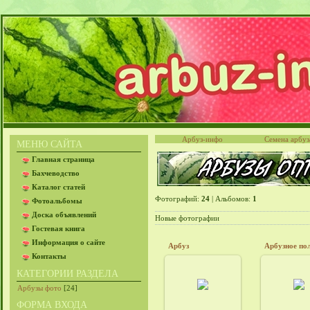
Арбуз-инфо
Семена арбуз
МЕНЮ САЙТА
Главная страница
Бахчеводство
Каталог статей
Фотографий:
24
| Альбомов:
1
Фотоальбомы
Доска объявлений
Новые фотографии
Гостевая книга
Информация о сайте
Арбуз
Арбузное по
Контакты
КАТЕГОРИИ РАЗДЕЛА
25.12.2012
25.12.2
Арбузы фото
[24]
Admin6415
Admin
ФОРМА ВХОДА