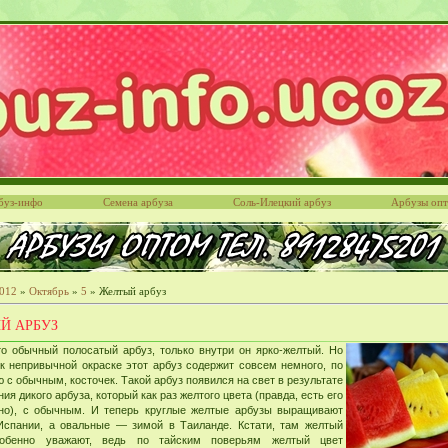
буз-инфо
Семена арбуза
Соль-Илецкий арбуз
Арбузы оп
012
»
Октябрь
»
5
» Желтый арбуз
Й АРБУЗ
то обычный полосатый арбуз, только внутри он ярко-желтый. Но
к непривычной окраске этот арбуз содержит совсем немного, по
 с обычным, косточек. Такой арбуз появился на свет в результате
ия дикого арбуза, который как раз желтого цвета (правда, есть его
но), с обычным. И теперь круглые желтые арбузы выращивают
Испании, а овальные — зимой в Таиланде. Кстати, там желтый
собенно уважают, ведь по тайским поверьям желтый цвет