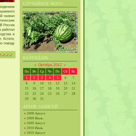
СЛУЧАЙНОЕ ФОТО
ыведением
рошаемого
ый назвал
отическим
 В России
а работал
одства и
. Кстати,
по поводу
КАЛЕНДАРЬ
«
Октябрь 2012
»
Пн
Вт
Ср
Чт
Пт
Сб
Вс
1
2
3
4
5
6
7
8
9
10
11
12
13
14
15
16
17
18
19
20
21
22
23
24
25
26
27
28
29
30
31
АРХИВ ЗАПИСЕЙ
2008 Август
2009 Июль
2009 Август
2010 Июль
2010 Август