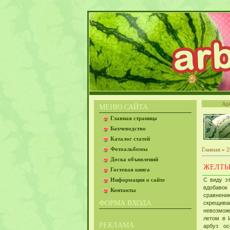
Ар
МЕНЮ САЙТА
Главная страница
Бахчеводство
Каталог статей
Фотоальбомы
Главная
»
2
Доска объявлений
ЖЕЛТЫ
Гостевая книга
Информация о сайте
С виду э
вдобавок 
Контакты
сравнению
ФОРМА ВХОДА
скрещиван
невозмож
летом в 
РЕКЛАМА
арбуз о