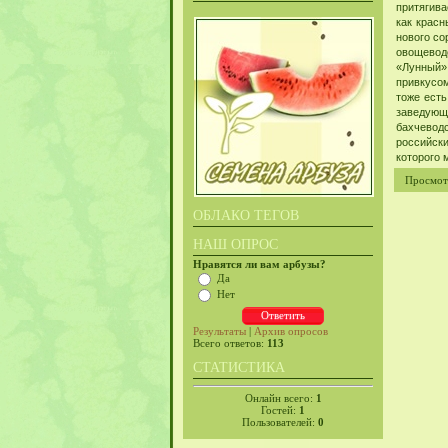
притягива
как красн
нового со
овощеводс
«Лунный»
привкусом
тоже есть
заведующ
бахчеводс
российски
которого 
Просмот
ОБЛАКО ТЕГОВ
НАШ ОПРОС
Нравятся ли вам арбузы?
Да
Нет
Результаты
|
Архив опросов
Всего ответов:
113
СТАТИСТИКА
Онлайн всего:
1
Гостей:
1
Пользователей:
0