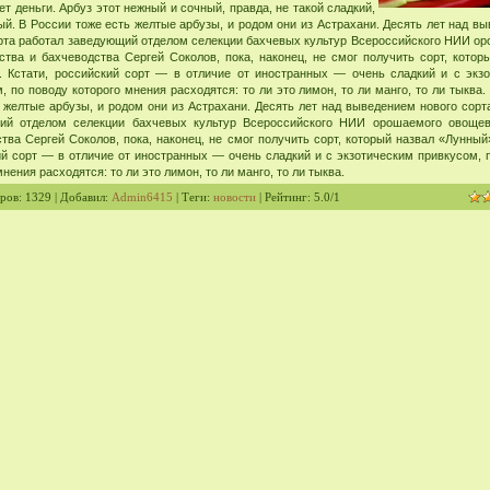
ет деньги. Арбуз этот нежный и сочный, правда, не такой сладкий,
ый. В России тоже есть желтые арбузы, и родом они из Астрахани. Десять лет над в
рта работал заведующий отделом селекции бахчевых культур Всероссийского НИИ о
тва и бахчеводства Сергей Соколов, пока, наконец, не смог получить сорт, котор
. Кстати, российский сорт — в отличие от иностранных — очень сладкий и с экз
, по поводу которого мнения расходятся: то ли это лимон, то ли манго, то ли тыква.
 желтые арбузы, и родом они из Астрахани. Десять лет над выведением нового сорт
ий отделом селекции бахчевых культур Всероссийского НИИ орошаемого овощев
тва Сергей Соколов, пока, наконец, не смог получить сорт, который назвал «Лунный»
й сорт — в отличие от иностранных — очень сладкий и с экзотическим привкусом, 
мнения расходятся: то ли это лимон, то ли манго, то ли тыква.
ров
: 1329 |
Добавил
:
Admin6415
|
Теги
:
новости
|
Рейтинг
:
5.0
/
1