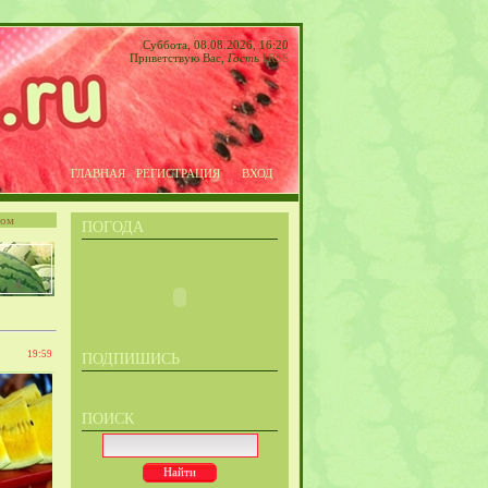
Суббота, 08.08.2026, 16:20
Приветствую Вас
,
Гость
|
RSS
ГЛАВНАЯ
РЕГИСТРАЦИЯ
ВХОД
том
ПОГОДА
19:59
ПОДПИШИСЬ
ПОИСК