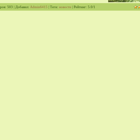
ров
: 503 |
Добавил
:
Admin6415
|
Теги
:
новости
|
Рейтинг
:
5.0
/
1