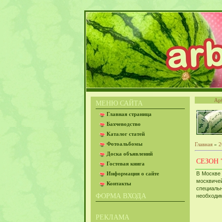
Ар
МЕНЮ САЙТА
Главная страница
Бахчеводство
Каталог статей
Фотоальбомы
Главная
»
2
Доска объявлений
СЕЗОН
Гостевая книга
Информация о сайте
В Москве
москвичей
Контакты
специал
ФОРМА ВХОДА
необходи
РЕКЛАМА