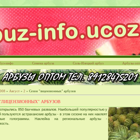
буз-инфо
Семена арбуза
Соль-Илецкий арбуз
Арбузы оп
008
»
Август
»
2
» Сезон "лицензионных" арбузов
 "ЛИЦЕНЗИОННЫХ" АРБУЗОВ
 открылись 850 бахчевых развалов. Наибольшей популярностью у
 пользуются астраханские арбузы - в этом сезоне на них наклеят
ьные голограммы. Наклейка на региональные арбузы -
мость.