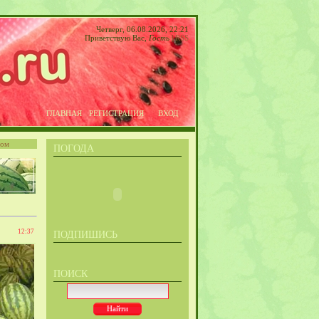
Четверг, 06.08.2026, 22:21
Приветствую Вас
,
Гость
|
RSS
ГЛАВНАЯ
РЕГИСТРАЦИЯ
ВХОД
том
ПОГОДА
12:37
ПОДПИШИСЬ
ПОИСК