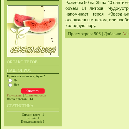
Размеры 50 на 35 на 40 сантиме
объем 14 литров. Чудо-устр
напоминает героя «Звездн
охлажденным летом, или наобор
холодную пору.
Просмотров
: 506 |
Добавил
:
Ad
ОБЛАКО ТЕГОВ
НАШ ОПРОС
Нравятся ли вам арбузы?
Да
Нет
Результаты
|
Архив опросов
Всего ответов:
113
СТАТИСТИКА
Онлайн всего:
1
Гостей:
1
Пользователей:
0