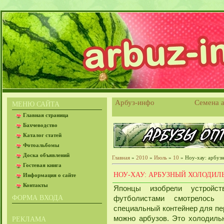
Арбуз-инфо
Семена а
МЕНЮ САЙТА
Главная страница
Бахчеводство
Каталог статей
Фотоальбомы
Доска объявлений
Главная
»
2010
»
Июль
»
10
» Ноу-хау: арбуз
Гостевая книга
НОУ-ХАУ: АРБУЗНЫЙ ХОЛОДИЛ
Информация о сайте
Контакты
Японцы изобрели устройст
ФОРМА ВХОДА
футболистами смотрелось 
специальный контейнер для пер
можно арбузов. Это холодиль
РЕКЛАМА