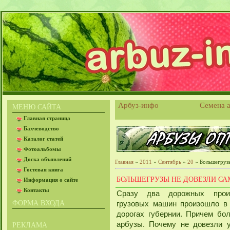
Арбуз-инфо
Семена а
МЕНЮ САЙТА
Главная страница
Бахчеводство
Каталог статей
Фотоальбомы
Доска объявлений
Главная
»
2011
»
Сентябрь
»
20
» Большегрузы
Гостевая книга
БОЛЬШЕГРУЗЫ НЕ ДОВЕЗЛИ С
Информация о сайте
Контакты
Сразу два дорожных прои
ФОРМА ВХОДА
грузовых машин произошло в
дорогах губернии. Причем бо
арбузы. Почему не довезли у
РЕКЛАМА