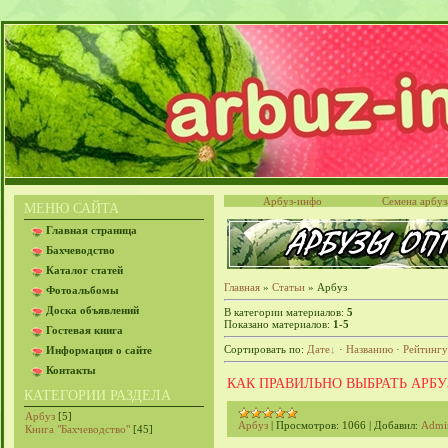
Арбуз-инфо
Семена арбуз
МЕНЮ САЙТА
Главная страница
Бахчеводство
Каталог статей
Главная
»
Статьи
» Арбуз
Фотоальбомы
Доска объявлений
В категории материалов
:
5
Показано материалов
:
1-5
Гостевая книга
Сортировать по
:
Дате
·
Названию
·
Рейтингу
Информация о сайте
Контакты
КАК ПРАВИЛЬНО ВЫБРАТЬ АРБУ
КАТЕГОРИИ РАЗДЕЛА
Арбуз
[5]
Арбуз
|
Просмотров:
1066
|
Добавил:
Admi
Книга "Бахчеводство"
[45]