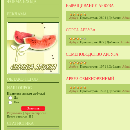
ФОРМА ВХОДА
ВЫРАЩИВАНИЕ АРБУЗА
РЕКЛАМА
Арбуз
|
Просмотров:
2894
|
Добавил:
Admi
СОРТА АРБУЗА
Арбуз
|
Просмотров:
872
|
Добавил:
Admin
СЕМЕНОВОДСТВО АРБУЗА
Арбуз
|
Просмотров:
1071
|
Добавил:
Admi
АРБУЗ ОБЫКНОВЕННЫЙ
ОБЛАКО ТЕГОВ
НАШ ОПРОС
Арбуз
|
Просмотров:
1595
|
Добавил:
Admi
Нравятся ли вам арбузы?
Да
Нет
Результаты
|
Архив опросов
Всего ответов:
113
СТАТИСТИКА