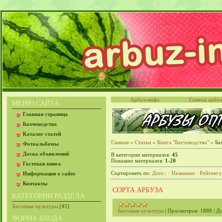
Арбуз-инфо
Семена арбуз
МЕНЮ САЙТА
Главная страница
Бахчеводство
Каталог статей
Главная
»
Статьи
»
Книга "Бахчеводство"
» Ба
Фотоальбомы
Доска объявлений
В категории материалов
:
45
Показано материалов
:
1-20
Гостевая книга
Сортировать по
:
Дате
·
Названию
·
Рейтингу
Информация о сайте
Контакты
СОРТА АРБУЗА
КАТЕГОРИИ РАЗДЕЛА
Бахчевые культуры
[45]
Бахчевые культуры
|
Просмотров:
1888
|
До
ФОРМА ВХОДА