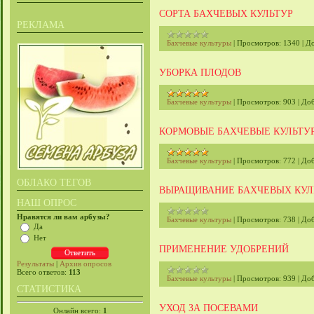
СОРТА БАХЧЕВЫХ КУЛЬТУР
РЕКЛАМА
Бахчевые культуры
|
Просмотров:
1340
|
До
УБОРКА ПЛОДОВ
Бахчевые культуры
|
Просмотров:
903
|
Доб
КОРМОВЫЕ БАХЧЕВЫЕ КУЛЬТУ
Бахчевые культуры
|
Просмотров:
772
|
Доб
ОБЛАКО ТЕГОВ
ВЫРАЩИВАНИЕ БАХЧЕВЫХ КУЛ
НАШ ОПРОС
Нравятся ли вам арбузы?
Бахчевые культуры
|
Просмотров:
738
|
Доб
Да
Нет
ПРИМЕНЕНИЕ УДОБРЕНИЙ
Результаты
|
Архив опросов
Всего ответов:
113
Бахчевые культуры
|
Просмотров:
939
|
Доб
СТАТИСТИКА
УХОД ЗА ПОСЕВАМИ
Онлайн всего:
1