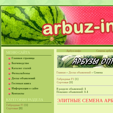
Арбуз-инфо
Семена арбуз
МЕНЮ САЙТА
Главная страница
Бахчеводство
Каталог статей
Главная
»
Доска объявлений
» Семена
Фотоальбомы
Доска объявлений
Гибридные F1
[1]
Сортовые
[0]
Гостевая книга
Информация о сайте
В разделе объявлений
:
1
Показано объявлений
:
1-1
Контакты
КАТЕГОРИИ РАЗДЕЛА
ЭЛИТНЫЕ СЕМЕНА АР
Гибридные F1
[1]
Сортовые
[0]