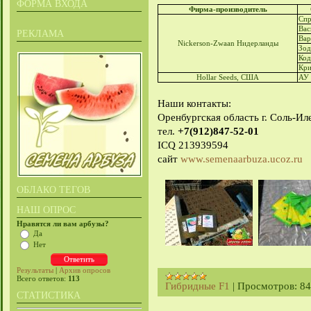
ФОРМА ВХОДА
Фирма-производитель
Спр
Вас
РЕКЛАМА
Ва
Nickerson-Zwaan Нидерланды
Зод
Ко
Кри
Hollar Seeds, США
АУ
Наши контакты:
Оренбургская область г. Соль-Ил
тел.
+7(912)847-52-01
ICQ 213939594
сайт
www.semenaarbuza.ucoz.ru
ОБЛАКО ТЕГОВ
НАШ ОПРОС
Нравятся ли вам арбузы?
Да
Нет
Результаты
|
Архив опросов
Всего ответов:
113
Гибридные F1
|
Просмотров:
84
СТАТИСТИКА