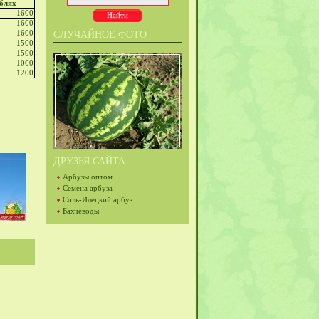
ублях
1600
1600
1600
СЛУЧАЙНОЕ ФОТО
1500
1500
1000
1200
ДРУЗЬЯ САЙТА
Арбузы оптом
Семена арбуза
Соль-Илецкий арбуз
Бахчеводы