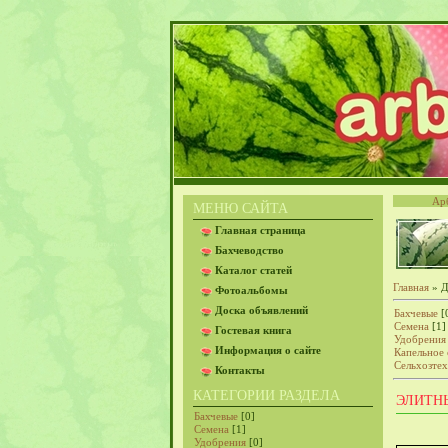
Ар
МЕНЮ САЙТА
Главная страница
Бахчеводство
Каталог статей
Главная
»
Д
Фотоальбомы
Доска объявлений
Бахчевые
[
Семена
[1]
Гостевая книга
Удобрения
Информация о сайте
Капельное
Сельхозте
Контакты
КАТЕГОРИИ РАЗДЕЛА
ЭЛИТН
Бахчевые
[0]
Семена
[1]
Удобрения
[0]