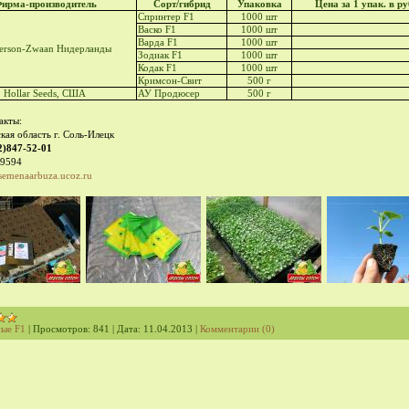
ирма-производитель
Сорт/гибрид
Упаковка
Цена за 1 упак. в р
Спринтер F1
1000 шт
Васко F1
1000 шт
Варда
F1
1000 шт
erson-Zwaan Нидерланды
Зодиак F1
1000 шт
Кодак
F1
1000 шт
Кримсон-Свит
500 г
Hollar Seeds, США
АУ Продюсер
500 г
акты:
кая область г. Соль-Илецк
2)847-52-01
39594
emenaarbuza.ucoz.ru
ые F1
|
Просмотров:
841
|
Дата:
11.04.2013
|
Комментарии (0)