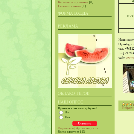
Ф
Капельное орошение
[0]
Сельхозтехника
[0]
ФОРМА ВХОДА
Nick
РЕКЛАМА
Наши конт
Оренбургс
тел.
+7(91
ICQ 2139
сайт
www.s
ОБЛАКО ТЕГОВ
НАШ ОПРОС
Гибридн
Нравятся ли вам арбузы?
Да
Нет
Результаты
|
Архив опросов
Всего ответов:
113