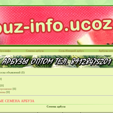
буз-инфо
Семена арбуза
Соль-Илецкий арбуз
Арбузы оп
оска объявлений
(
1
)
0]
[0]
 орошение
[0]
хника
[0]
ЫЕ СЕМЕНА АРБУЗА
Семена арбуза